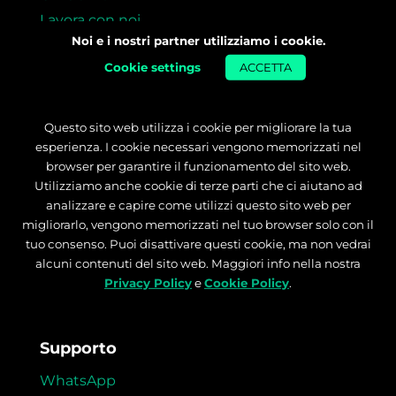
Lavora con noi
Noi e i nostri partner utilizziamo i cookie.
Per le aziende
Cookie settings
ACCETTA
Formazione
Master
Questo sito web utilizza i cookie per migliorare la tua
Supporto Ricerca Lavoro
esperienza. I cookie necessari vengono memorizzati nel
browser per garantire il funzionamento del sito web.
Garanzia Money Back
Utilizziamo anche cookie di terze parti che ci aiutano ad
analizzare e capire come utilizzi questo sito web per
Risorse gratuite
migliorarlo, vengono memorizzati nel tuo browser solo con il
tuo consenso. Puoi disattivare questi cookie, ma non vedrai
Orientamento
alcuni contenuti del sito web. Maggiori info nella nostra
Blog
Privacy Policy
e
Cookie Policy
.
Storie di successo
Supporto
WhatsApp