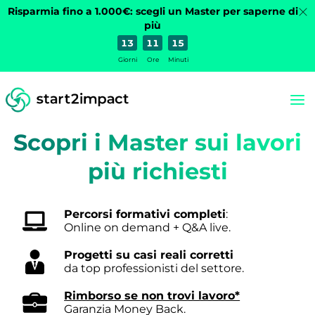
Risparmia fino a 1.000€: scegli un Master per saperne di
più
13
11
15
Giorni
Ore
Minuti
Scopri i Master sui lavori
più richiesti
Percorsi formativi completi
:
Online on demand + Q&A live.
Progetti su casi reali corretti
da top professionisti del settore.
Rimborso se non trovi lavoro*
Garanzia Money Back.