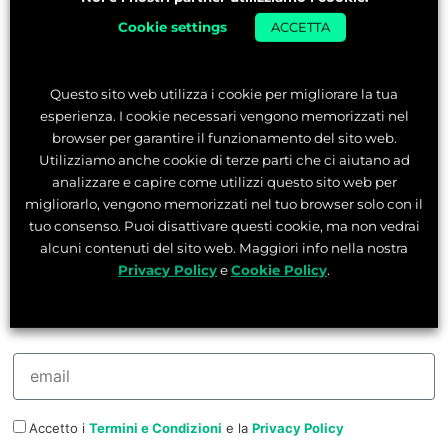
Cookie settings
ACCETTA
Questo sito web utilizza i cookie per migliorare la tua
esperienza. I cookie necessari vengono memorizzati nel
browser per garantire il funzionamento del sito web.
Non sai quale Master
Utilizziamo anche cookie di terze parti che ci aiutano ad
analizzare e capire come utilizzi questo sito web per
scegliere?
migliorarlo, vengono memorizzati nel tuo browser solo con il
tuo consenso. Puoi disattivare questi cookie, ma non vedrai
Prova la nostra consulenza di carriera
alcuni contenuti del sito web. Maggiori info nella nostra
immediata e gratuita:
scopri
i lavori più adatti
Privacy Policy
e
Cookie Policy
.
a te, gli stipendi e il nostro Master migliore
per te.
Accetto i
Termini e Condizioni
e la
Privacy Policy