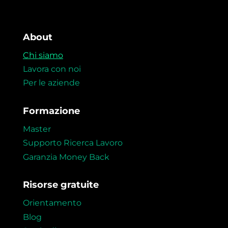
Artificial Intelligence Engineer. Ex Fastweb, Sky
About
Chi siamo
Lavora con noi
Per le aziende
Formazione
Master
Supporto Ricerca Lavoro
SARA RISCICA
Garanzia Money Back
Senior UX/UI Designer, ex Accenture
Risorse gratuite
Orientamento
Blog