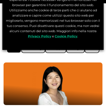
browser per garantire il funzionamento del sito web.
Utilizziamo anche cookie di terze parti che ci aiutano ad
analizzare e capire come utilizzi questo sito web per
Il team di professionisti
migliorarlo, vengono memorizzati nel tuo browser solo con il
tuo consenso. Puoi disattivare questi cookie, ma non vedrai
dei nostri Master
alcuni contenuti del sito web. Maggiori info nella nostra
Privacy Policy
e
Cookie Policy
.
Tutti
Marketing
Sviluppo
Design
Data