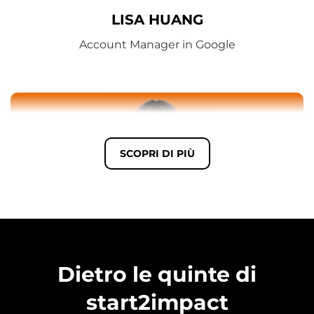
LISA HUANG
Account Manager in Google
SCOPRI DI PIÙ
FEDERICA DONDI
Monetization and Strategy Associate Manager in
Dietro le quinte di
LinkedIn
start2impact