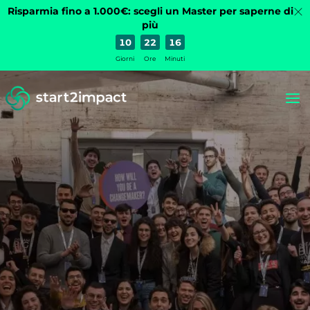
Risparmia fino a 1.000€: scegli un Master per saperne di
più
10
22
16
Giorni
Ore
Minuti