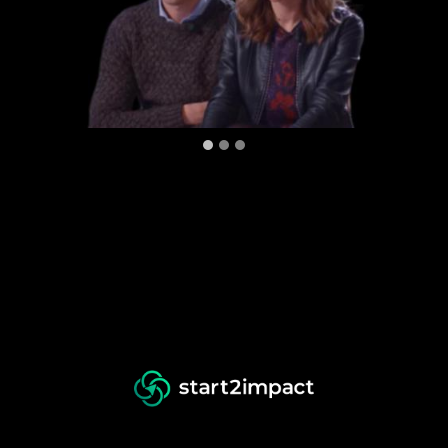
CLAUDIO PARISI
Lead Product & Service Designer in American
Express Global Business Travel
ANDREA IERARDI