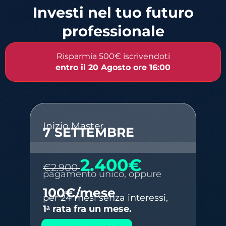
Investi nel tuo futuro
professionale
Risparmia 500€ iscrivendoti
entro
il 20 Agosto
ore 16:00
Inizio Master
7 SETTEMBRE
2.400€
€2.900
pagamento unico, oppure
100€/mese
per 24 mesi senza interessi,
1ᵃ rata fra un mese.