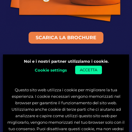
SCARICA LA BROCHURE
Noi e i nostri partner utilizziamo i cookie.
Cookie settings
ACCETTA
Fai la differenza unendo
Marketing e AI
Questo sito web utilizza i cookie per migliorare la tua
esperienza. I cookie necessari vengono memorizzati nel
In start2impact sviluppi le competenze più
browser per garantire il funzionamento del sito web.
richieste, aumenti la tua creatività e
Utilizziamo anche cookie di terze parti che ci aiutano ad
produttività con l’AI e diventi insostituibile
analizzare e capire come utilizzi questo sito web per
per le aziende nel mercato di oggi.
migliorarlo, vengono memorizzati nel tuo browser solo con il
tuo consenso. Puoi disattivare questi cookie, ma non vedrai