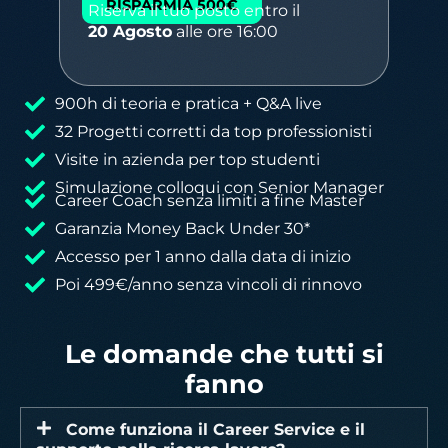
RISPARMIA 500€
Riserva il tuo posto entro il
20 Agosto
alle ore 16:00
900h di teoria e pratica + Q&A live
32 Progetti corretti da top professionisti
Visite in azienda per top studenti
Simulazione colloqui con Senior Manager
Career Coach senza limiti a fine Master
Garanzia Money Back Under 30*
Accesso per 1 anno dalla data di inizio ​
Poi 499€/anno senza vincoli di rinnovo​
Le domande che tutti si
fanno
Come funziona il Career Service e il