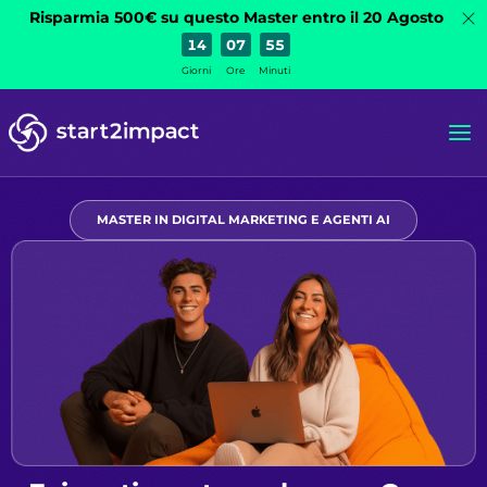
Risparmia 500€ su questo Master entro il 20 Agosto
14
07
55
Giorni
Ore
Minuti
MASTER IN DIGITAL MARKETING E AGENTI AI