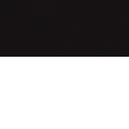
Avere un account
Facebook ed Instagram è quello
che permette a molte persone di connettersi con il
resto del mondo.
Può capitare anche che queste app siano già
presenti nei telefoni di nuova generazione senza
doverle neanche installare, perché al giorno d’oggi
vengono quasi ritenute fondamentali, necessarie ed
intuitive.