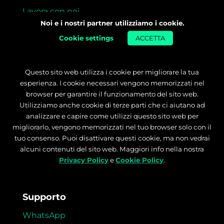
Lavora con noi
Noi e i nostri partner utilizziamo i cookie.
Per le aziende
Cookie settings
ACCETTA
Formazione
Master
Questo sito web utilizza i cookie per migliorare la tua
Supporto Ricerca Lavoro
esperienza. I cookie necessari vengono memorizzati nel
browser per garantire il funzionamento del sito web.
Garanzia Money Back
Utilizziamo anche cookie di terze parti che ci aiutano ad
analizzare e capire come utilizzi questo sito web per
Risorse gratuite
migliorarlo, vengono memorizzati nel tuo browser solo con il
tuo consenso. Puoi disattivare questi cookie, ma non vedrai
Orientamento
alcuni contenuti del sito web. Maggiori info nella nostra
Blog
Privacy Policy
e
Cookie Policy
.
Storie di successo
Supporto
WhatsApp