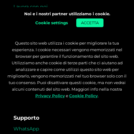
Lavora con noi
Noi e i nostri partner utilizziamo i cookie.
Per le aziende
Cookie settings
ACCETTA
Formazione
Master
Questo sito web utilizza i cookie per migliorare la tua
Supporto Ricerca Lavoro
esperienza. I cookie necessari vengono memorizzati nel
browser per garantire il funzionamento del sito web.
Garanzia Money Back
Utilizziamo anche cookie di terze parti che ci aiutano ad
analizzare e capire come utilizzi questo sito web per
Risorse gratuite
migliorarlo, vengono memorizzati nel tuo browser solo con il
tuo consenso. Puoi disattivare questi cookie, ma non vedrai
Orientamento
alcuni contenuti del sito web. Maggiori info nella nostra
Blog
Privacy Policy
e
Cookie Policy
.
Storie di successo
Supporto
WhatsApp