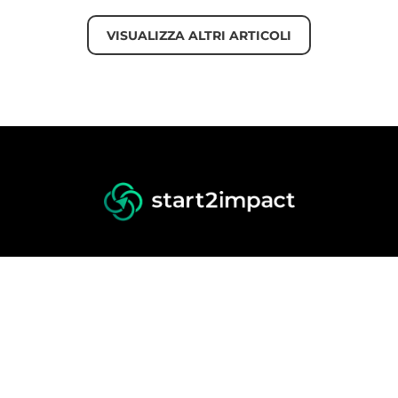
VISUALIZZA ALTRI ARTICOLI
ione
Risorse gratuite
Orientamento
o Ricerca Lavoro
Blog
a Money Back
Storie di successo