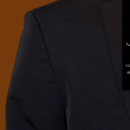
f
co
d