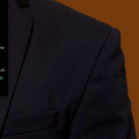
he
uti
cy
.