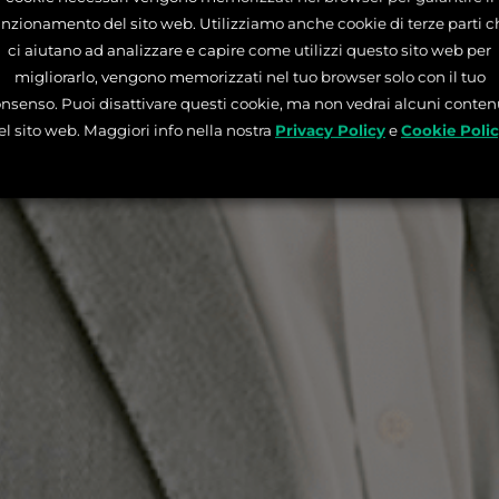
unzionamento del sito web. Utilizziamo anche cookie di terze parti c
ci aiutano ad analizzare e capire come utilizzi questo sito web per
migliorarlo, vengono memorizzati nel tuo browser solo con il tuo
nsenso. Puoi disattivare questi cookie, ma non vedrai alcuni conten
el sito web. Maggiori info nella nostra
Privacy Policy
e
Cookie Poli