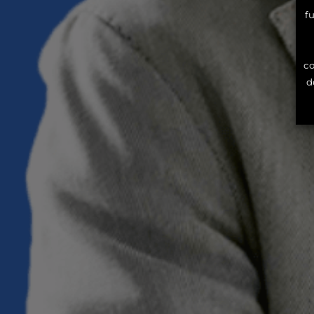
f
co
d