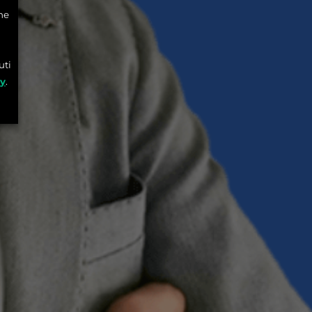
he
uti
cy
.