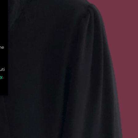
he
uti
cy
.