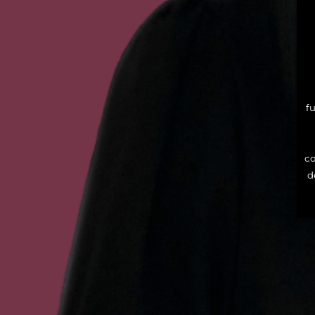
f
co
d