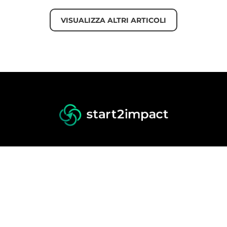
VISUALIZZA ALTRI ARTICOLI
ione
Risorse gratuite
Orientamento
o Ricerca Lavoro
Blog
a Money Back
Storie di successo