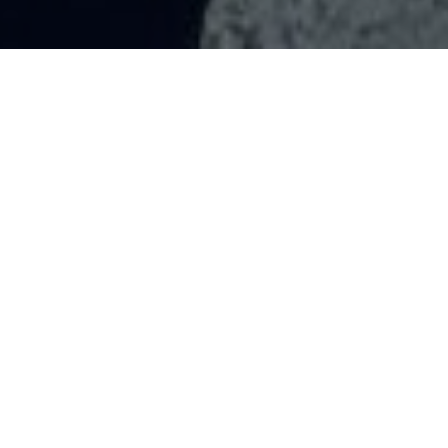
Creando progetti in start2impact, Alan ha
trovato lavoro come Blockchain Developer
in Cardinal, software house che si occupa di
sviluppare progetti per le aziende utilizzando
le potenzialità del Web3.
Fin da ragazzino per me la tecnologia era una cosa
meravigliosa da scoprire.
Ogni giorno trovavo nuove sfaccettature
che
facevano illuminare i miei occhi, ma soprattutto la
mia mente.
Mi sono appassionato di programmazione durante le
superiori che però non erano collegate con questo
mondo.