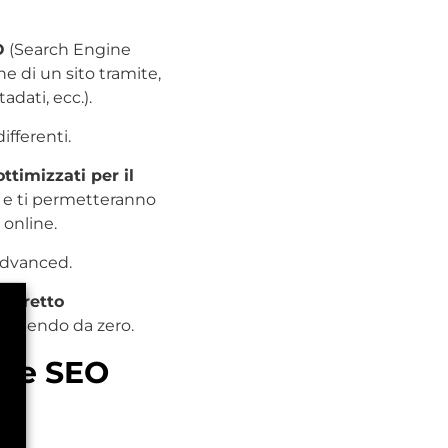
O
(Search Engine
e di un sito tramite,
dati, ecc.).
ifferenti.
ttimizzati per il
ca e ti permetteranno
 online.
Advanced.
corretto
partendo da zero.
t e SEO