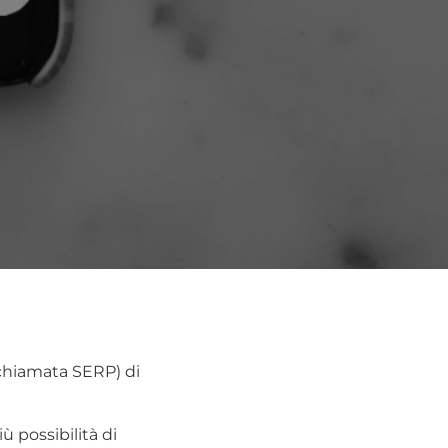
(chiamata SERP) di
ù possibilità di