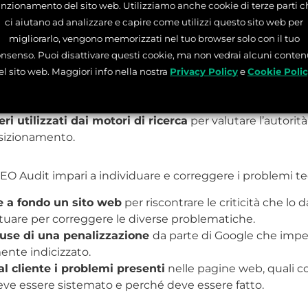
unzionamento del sito web. Utilizziamo anche cookie di terze parti c
mpari le fondamenta della disciplina:
ci aiutano ad analizzare e capire come utilizzi questo sito web per
n articolo ottimizzato
in ottica SEO per il blog di un sit
migliorarlo, vengono memorizzati nel tuo browser solo con il tuo
e le parole chiave
, quali caratteristiche devono avere 
nsenso. Puoi disattivare questi cookie, ma non vedrai alcuni conten
ealizzare una buona SEO.
el sito web. Maggiori info nella nostra
Privacy Policy
e
Cookie Poli
li attributi
title, alt tag e heading tag, e come sfruttarli 
l tuo sito.
eri utilizzati dai motori di ricerca
per valutare l’autorit
osizionamento.
EO Audit impari a individuare e correggere i problemi tec
 a fondo un sito web
per riscontrare le criticità che lo
tuare per correggere le diverse problematiche.
ause di una penalizzazione
da parte di Google che imped
ente indicizzato.
l cliente i problemi presenti
nelle pagine web, quali 
deve essere sistemato e perché deve essere fatto.