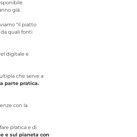
isponibile
anno già.
viamo “il piatto
da quali fonti
l digitale e
ltipla che serve a
la parte pratica.
tenze con la
are pratica e di
e e sul pianeta con