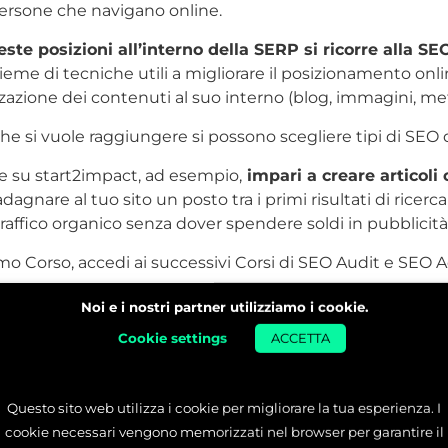
 persone che navigano online.
te posizioni all’interno della SERP si ricorre alla SE
ieme di tecniche utili a migliorare il posizionamento onlin
zazione dei contenuti al suo interno (blog, immagini, meta
che si vuole raggiungere si possono scegliere tipi di SEO d
e su start2impact, ad esempio,
impari a creare articoli o
agnare al tuo sito un posto tra i primi risultati di ricer
traffico organico senza dover spendere soldi in pubblicità
o Corso, accedi ai successivi Corsi di SEO Audit e SEO 
ari ad elaborare un’analisi tecnica per controllare il 
Noi e i nostri partner utilizziamo i cookie.
n sito web
e ottieni le competenze per realizzarne uno 
Cookie settings
ACCETTA
i nel Corso di SEO, SEO Audi
?
Questo sito web utilizza i cookie per migliorare la tua esperienza. I
cookie necessari vengono memorizzati nel browser per garantire il