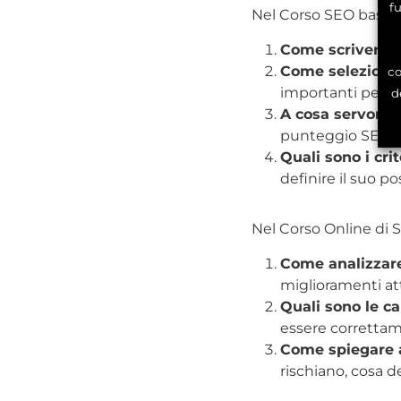
f
Nel Corso SEO base i
Come scrivere u
Come selezionar
co
importanti per r
d
A cosa servono g
punteggio SEO de
Quali sono i crit
definire il suo p
Nel Corso Online di S
Come analizzare
miglioramenti at
Quali sono le c
essere correttam
Come spiegare a
rischiano, cosa 