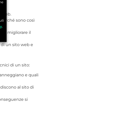
he
o web.
e perché sono così
uti
cy
.
per migliorare il
à di un sito web e
nici di un sito:
 danneggiano e quali
iscono al sito di
conseguenze si