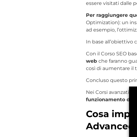
essere visitati dalle
Per raggiungere ques
Optimization): un ins
ad esempio, l’ottimiz
In base all’obiettivo 
Con il Corso SEO bas
web
che faranno guad
così di aumentare il 
Concluso questo prim
Nei Corsi avanzati
imp
funzionamento di u
Cosa impar
Advanced