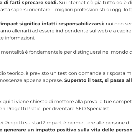
 di farti sprecare soldi.
Su internet c’è già tutto ed è d
ta sapersi orientare. I migliori professionisti di oggi lo f
2impact significa infatti responsabilizzarsi:
noi non ser
amo allenarti ad essere indipendente sul web e a capire 
e informazioni.
 mentalità è fondamentale per distinguersi nel mondo de
dio teorico, è previsto un test con domande a risposta mu
onoscenze appena apprese.
Superato il test, si passa al
o
: qui ti viene chiesto di mettere alla prova le tue compe
eri Progetti Pratici per diventare SEO Specialist.
dei Progetti su start2impact è permettere alle persone di f
 generare un impatto positivo sulla vita delle person