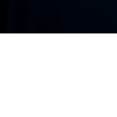
ARTICOLI DI ANDREA SELMI
TEAM
ANDREA SELMI, LA STORIA DEL FRONT END
DEVELOPER DI START2IMPACT