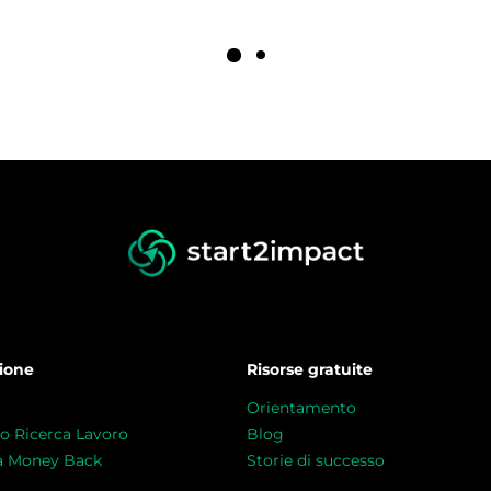
ione
Risorse gratuite
Orientamento
o Ricerca Lavoro
Blog
a Money Back
Storie di successo