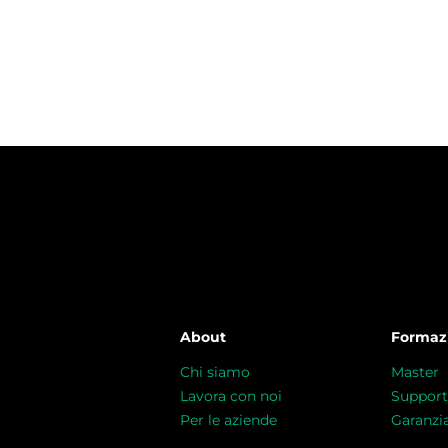
About
Formaz
Chi siamo
Master
Lavora con noi
Support
Per le aziende
Garanzi