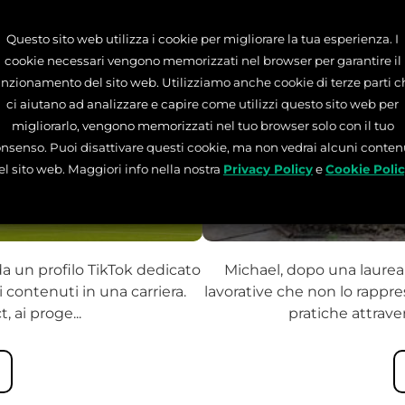
Questo sito web utilizza i cookie per migliorare la tua esperienza. I
cookie necessari vengono memorizzati nel browser per garantire il
MARKETING
STORIE DI SUCC
unzionamento del sito web. Utilizziamo anche cookie di terze parti c
ci aiutano ad analizzare e capire come utilizzi questo sito web per
 UN BRAND DA 3M+ DI
MI SONO LAUREATO, M
migliorarlo, vengono memorizzati nel tuo browser solo con il tuo
DAVVERO
nsenso. Puoi disattivare questi cookie, ma non vedrai alcuni conten
el sito web. Maggiori info nella nostra
Privacy Policy
e
Cookie Poli
di
Michael Morkos
19 Giu 2026
Tempo di lettura:
5
min
da un profilo TikTok dedicato
Michael, dopo una laurea
i contenuti in una carriera.
lavorative che non lo rappr
, ai proge...
pratiche attraver