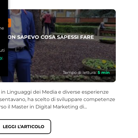
ESSO
STORIE
he
A NON SAPEVO COSA SAPESSI FARE
ENTR
LINKE
uti
cy
.
di
Mile
1 Giu 2
Tempo di lettura:
5
min
 in Linguaggi dei Media e diverse esperienze
Milena
esentavano, ha scelto di sviluppare competenze
base te
so il Master in Digital Marketing di...
LEGGI L’ARTICOLO