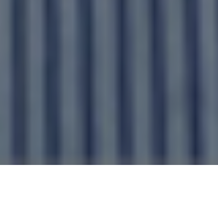
Gabriel, appassionato di disegno,
informatica e psicologia, ha trovato nel
Master in UX/UI Design su start2impact il
modo per unire le sue passioni. Oggi lavora