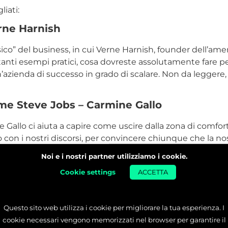
liati:
rne Harnish
sico” del business, in cui Verne Harnish, founder dell’am
 tanti esempi pratici, cosa dovreste assolutamente fare p
’azienda di successo in grado di scalare. Non da leggere
e Steve Jobs – Carmine Gallo
 Gallo ci aiuta a capire come uscire dalla zona di comfor
con i nostri discorsi, per convincere chiunque che la nos
bbiamo realizzato è esattamente quello che serviva al no
Noi e i nostri partner utilizziamo i cookie.
 affrontare nei prossimi mesi il “discorso della propria vit
Cookie settings
ACCETTA
 – Ian McEwan
la politica inglese, e dei suoi personaggi, è il libro che 
Questo sito web utilizza i cookie per migliorare la tua esperienza. I
ori del business perché mi ricordava le metamorfosi di Ka
cookie necessari vengono memorizzati nel browser per garantire il
ualizzata. Quello che è successo in Inghilterra con la Brex