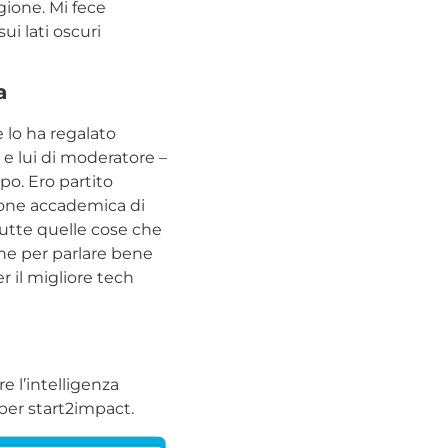
igione. Mi fece
ui lati oscuri
a
e lo ha regalato
 e lui di moderatore –
po. Ero partito
ione accademica di
 tutte quelle cose che
che per parlare bene
r il migliore tech
e l’intelligenza
per start2impact.