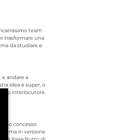
ericanissimo team
er trasformare una
, ma da studiare e
t e andare a
tra idea è super, o
stro interlocutore.
a”.
mi sono concesso
fka, ma in versione
it è forse frutto di