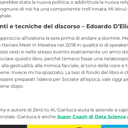
sarebbe stata la nuova politica, o addirittura la nuova rel
e ognuno di noi ha una componente troll innata. Mi istruì s
itale.
nti e tecniche del discorso – Edoardo D’Eli
pproccio all’oratoria la sera prima di andare a dormire. M
a Heroes Meet in Maratea nel 2018 in qualità io di speaker
tessi vesti e nello stesso evento esattamente un anno do
cciare questo libro, perché temevo fosse una rielaboraz
 alla gestualità, alla mimica facciale, al tono della voce e
ene. Invece mi ha spiazzato. La tesi di fondo del libro è 
ssere preparati. Valeva per Socrate all’epoca, vale oggi pe
viene dopo.
 e autore di Zero to AI, Gianluca aiuta le aziende a capir
otenziale. Gianluca è anche
Super Coach di Data Science