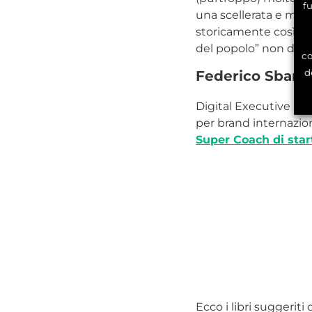
f
una scellerata e mio
storicamente così lun
del popolo” non diven
co
d
Federico Sband
Digital Executive per
per brand internazio
Super Coach di sta
Ecco i libri suggeriti