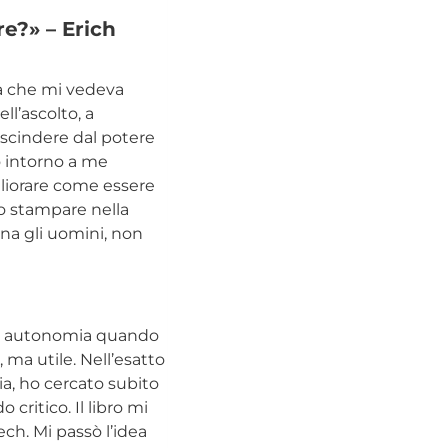
re?» – Erich
la che mi vedeva
ll’ascolto, a
escindere dal potere
do intorno a me
gliorare come essere
o stampare nella
una gli uomini, non
 in autonomia quando
 ma utile. Nell’esatto
ria, ho cercato subito
critico. Il libro mi
ech. Mi passò l’idea