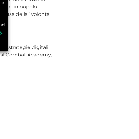
he
mo da un popolo
 scusa della “volontà
uti
cy
.
a strategie digitali
ital Combat Academy,