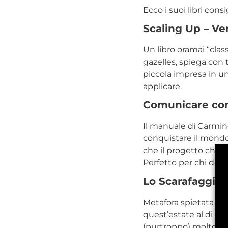
Ecco i suoi libri consig
Scaling Up – Ve
Un libro oramai “clas
gazelles, spiega con
piccola impresa in un
applicare.
Comunicare com
Il manuale di Carmine
conquistare il mondo 
che il progetto che a
Perfetto per chi dovrà
Lo Scarafaggio
Metafora spietata del
quest’estate al di fu
(purtroppo) molto att