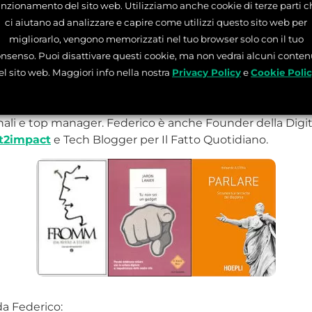
unzionamento del sito web. Utilizziamo anche cookie di terze parti c
pe gestione della cosa pubblica che non ci aspetterem
ci aiutano ad analizzare e capire come utilizzi questo sito web per
gimirante. Un monito alle generazioni future affinché la
migliorarlo, vengono memorizzati nel tuo browser solo con il tuo
ti il modo di condurre un paese alla rovina.
nsenso. Puoi disattivare questi cookie, ma non vedrai alcuni conten
el sito web. Maggiori info nella nostra
Privacy Policy
e
Cookie Poli
i
 una società di consulenza con 23 sedi nel mondo. Svilupp
nali e top manager. Federico è anche Founder della Dig
rt2impact
e Tech Blogger per Il Fatto Quotidiano.
 da Federico: