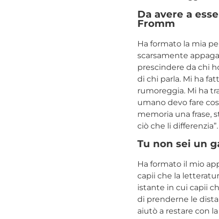
Da avere a esser
Fromm
Ha formato la mia per
scarsamente appagato 
prescindere da chi ho
di chi parla. Mi ha f
rumoreggia. Mi ha tra
umano devo fare cost
memoria una frase, st
ciò che li differenzia”
Tu non sei un 
Ha formato il mio ap
capii che la letterat
istante in cui capii c
di prenderne le dista
aiutò a restare con la