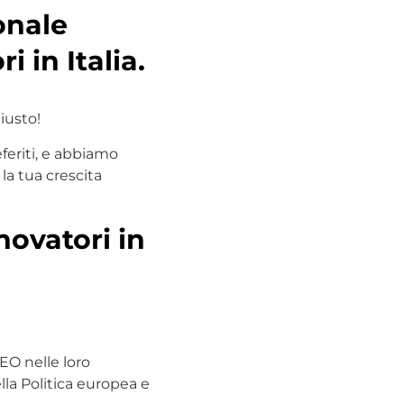
onale
i in Italia.
iusto!
eferiti, e abbiamo
la tua crescita
nnovatori in
CEO nelle loro
lla Politica europea e