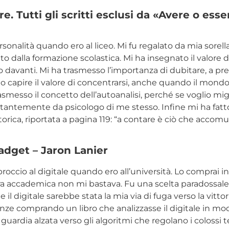
e. Tutti gli scritti esclusi da «Avere o esse
sonalità quando ero al liceo. Mi fu regalato da mia sorel
dalla formazione scolastica. Mi ha insegnato il valore de
 davanti. Mi ha trasmesso l’importanza di dubitare, a pr
atto capire il valore di concentrarsi, anche quando il mon
smesso il concetto dell’autoanalisi, perché se voglio mi
antemente da psicologo di me stesso. Infine mi ha fatt
orica, riportata a pagina 119: “a contare è ciò che accom
.
gadget
– Jaron Lanier
proccio al digitale quando ero all’università. Lo comprai
ura accademica non mi bastava. Fu una scelta paradossale,
he il digitale sarebbe stata la mia via di fuga verso la vitto
nze comprando un libro che analizzasse il digitale in modo 
 guardia alzata verso gli algoritmi che regolano i colossi t