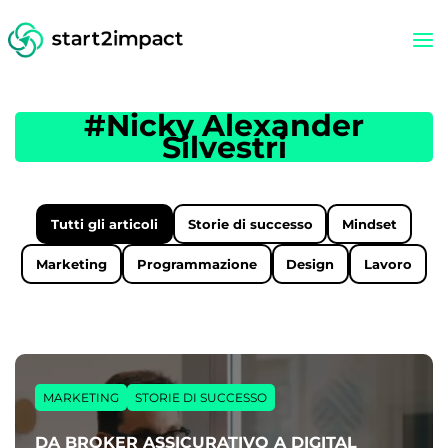
#Nicky Alexander
Silvestri
Tutti gli articoli
Storie di successo
Mindset
Marketing
Programmazione
Design
Lavoro
MARKETING
STORIE DI SUCCESSO
DA BROKER ASSICURATIVO A DIGITAL