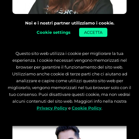
Noi e i nostri partner utilizziamo i cookie.
LA STORIA DI ARIANNA BARRELLA,
Cookie settings
ACCETTA
PRODUCT DESIGNER DI
START2IMPACT
Questo sito web utilizza i cookie per migliorare la tua
di
Arianna Barrella
esperienza. I cookie necessari vengono memorizzati nel
browser per garantire il funzionamento del sito web.
Tempo di lettura:
3
min
Utilizziamo anche cookie di terze parti che ci aiutano ad
analizzare e capire come utilizzi questo sito web per
migliorarlo, vengono memorizzati nel tuo browser solo con il
LEGGI L’ARTICOLO
tuo consenso. Puoi disattivare questi cookie, ma non vedrai
alcuni contenuti del sito web. Maggiori info nella nostra
Privacy Policy
e
Cookie Policy
.