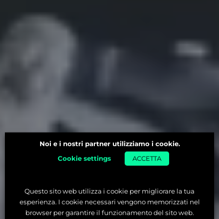
Noi e i nostri partner utilizziamo i cookie.
Cookie settings
ACCETTA
Questo sito web utilizza i cookie per migliorare la tua
esperienza. I cookie necessari vengono memorizzati nel
browser per garantire il funzionamento del sito web.