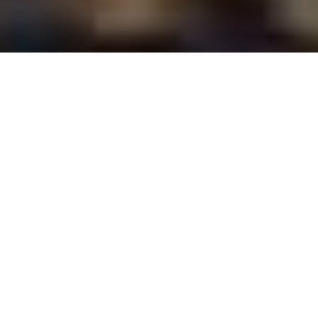
Spesso può capitare di sentirsi in ritardo
nella vita e paragonarsi agli altri, la soluzione
è iniziare a concentrarci solo sul nostro
percorso e apprezzare i piccoli traguardi!
È capitato a tutti, almeno una volta, di sentirsi in
ritardo nella vita rispetto a qualcosa o a qualcuno.
A scuola la sensazione è quella che gli altri coetanei
siano più intelligenti e capaci di noi in ogni materia.
All’università ci sembra che soltanto noi non
riusciamo a laurearci nei tempi stabiliti.
A lavoro, persone più giovani della nostra età
sembrano più in gamba e più tenaci.