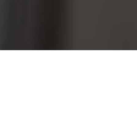
Ti sei mai chiesto quali saranno i lavori del
futuro? Quali nuove mansioni nasceranno e
come intraprenderle? Continua a leggere e
lo scopriremo insieme!
Il mondo del lavoro sta cambiando sempre di più,
giorno dopo giorno, grazie all’
avvento
dell’innovazione e a tutte le novità
che sta
portando con sé.
I lavori del futuro stanno diventando, a poco a poco,
i
protagonisti del nostro presente
e, in men che