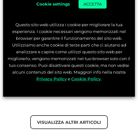
di
Lorenzo Angelini
Cookie settings
ACCETTA
13 Mar 2026
Questo sito web utilizza i cookie per migliorare la tua
Tempo di lettura:
5
min
esperienza. I cookie necessari vengono memorizzati nel
browser per garantire il funzionamento del sito web.
Utilizziamo anche cookie di terze parti che ci aiutano ad
Andrea e Lorenzo sono passati da idee lasciate nel
analizzare e capire come utilizzi questo sito web per
cassetto alla creazione di Graffico.it. Partiti da
migliorarlo, vengono memorizzati nel tuo browser solo con il
progetti personali e dubbi sul proprio percorso,
tuo consenso. Puoi disattivare questi cookie, ma non vedrai
hanno trovato nella collaborazione e nella pe...
alcuni contenuti del sito web. Maggiori info nella nostra
Privacy Policy
e
Cookie Policy
.
LEGGI L’ARTICOLO
VISUALIZZA ALTRI ARTICOLI