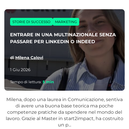
STORIE DI SUCCESSO
MARKETING
ENTRARE IN UNA MULTINAZIONALE SENZA
PASSARE PER LINKEDIN O INDEED
di
Milena Calovi
1 Giu 2026
Tempo di lettura:
5
min
Milena, dopo una laurea in Comunicazione, sentiva
di avere una buona base teorica ma poche
competenze pratiche da spendere nel mondo del
lavoro. Grazie al Master in start2impact, ha costruito
un p...