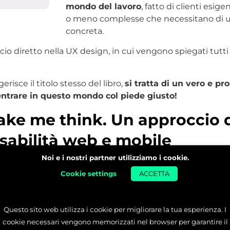
mondo del lavoro
, fatto di clienti esige
o meno complesse che necessitano di u
concreta.
cio diretto nella UX design, in cui vengono spiegati tutti 
sce il titolo stesso del libro,
si tratta di un vero e p
ntrare in questo mondo col piede giusto!
ake me think. Un approccio 
usabilità web e mobile
Noi e i nostri partner utilizziamo i cookie.
ormai alla sua terza edizione, è
Cookie settings
ACCETTA
o tra i libri di UX/UI design.
 consiglio di non lasciartelo sfuggire.
Questo sito web utilizza i cookie per migliorare la tua esperienza. I
o per designer e sviluppatori
,
cookie necessari vengono memorizzati nel browser per garantire il