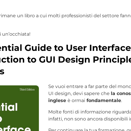
mane un libro a cui molti professionisti del settore fan
i un’occhiata!
ntial Guide to User Interfac
ction to GUI Design Principl
s
Se vuoi entrare a far parte del mond
UI design, devi sapere che
la conos
inglese
è ormai
fondamentale
.
Molte fonti di informazione riguard
infatti, non sono ancora disponibili i
Per continuare la tua formazione, qu