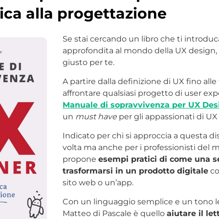
ica alla progettazione
Se stai cercando un libro che ti introdu
approfondita al mondo della UX design, 
giusto per te.
A partire dalla definizione di UX fino all
affrontare qualsiasi progetto di user ex
Manuale di sopravvivenza per UX Des
un
must have
per gli appassionati di UX
Indicato per chi si approccia a questa di
volta ma anche per i professionisti del mes
propone
esempi pratici di come una 
trasformarsi in un prodotto digitale
co
sito web o un’app.
Con un linguaggio semplice e un tono le
Matteo di Pascale è quello
aiutare il le