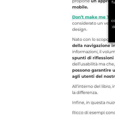
propone
un approcci
f
mobile.
Don’t make me Thi
co
considerato un vero 
d
design.
Nato con lo scopo di
della navigazione in
informazioni, il vol
spunti di riflessioni
dell’usabilità ma che,
possono garantire un
agli utenti del nost
All’interno del libro, in
la differenza.
Infine, in questa nuov
Ricco di esempi concre