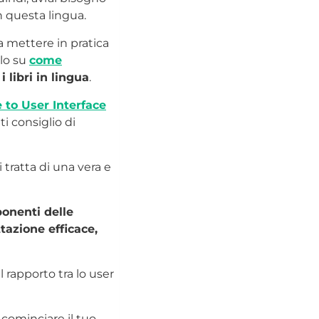
on questa lingua.
a mettere in pratica
olo su
come
 libri in lingua
.
 to User Interface
i consiglio di
i tratta di una vera e
ponenti delle
azione efficace,
l rapporto tra lo user
 cominciare il tuo