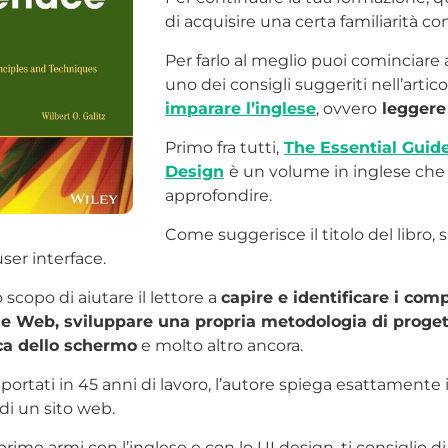
di acquisire una certa familiarità c
Per farlo al meglio puoi cominciare 
uno dei consigli suggeriti nell’artic
imparare l’inglese
, ovvero
leggere i
Primo fra tutti,
The Essential Guide
Design
è un volume in inglese che t
approfondire.
Come suggerisce il titolo del libro, s
ser interface.
o scopo di aiutare il lettore a
capire e identificare i com
e Web, sviluppare una propria metodologia di progett
ica dello schermo
e molto altro ancora.
portati in 45 anni di lavoro, l’autore spiega esattamente i
 di un sito web.
rime armi con l’inglese e con lo UI design, ti consiglio di