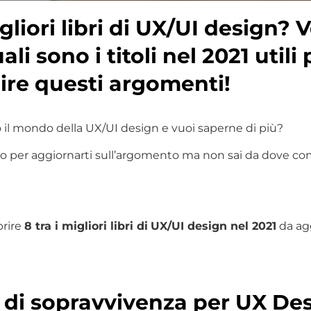
igliori libri di UX/UI design?
li sono i titoli nel 2021 utili 
re questi argomenti!
 il mondo della UX/UI design e vuoi saperne di più?
bro per aggiornarti sull’argomento ma non sai da dove com
rire
8 tra i migliori libri di
UX/UI design nel 2021
da agg
di sopravvivenza per UX Des