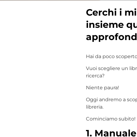
Cerchi i m
insieme qua
approfondi
Hai da poco scoperto
Vuoi scegliere un li
ricerca?
Niente paura!
Oggi andremo a scop
libreria.
Cominciamo subito!
1.
Manuale 