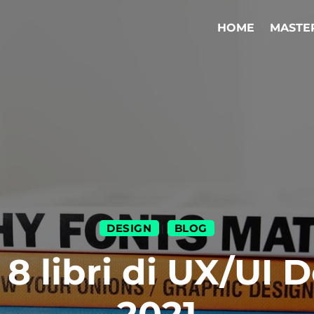
HOME
MASTE
DESIGN
BLOG
|
i 8 libri di UX/UI 