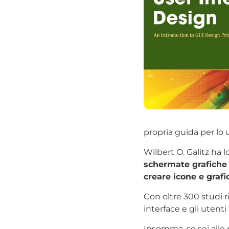
propria guida per lo u
Wilbert O. Galitz ha l
schermate grafiche 
creare icone e graf
Con oltre 300 studi ri
interface e gli utenti
Insomma, se sei alle p