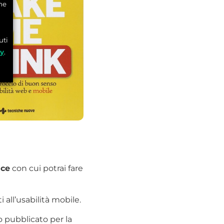
he
uti
cy
.
ace
con cui potrai fare
 all’usabilità mobile.
o pubblicato per la