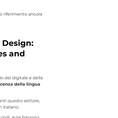
no riferimento ancora
e Design:
es and
o del digitale e della
cenza della lingua
anti questo settore,
n italiano.
indi, avrai bisogno