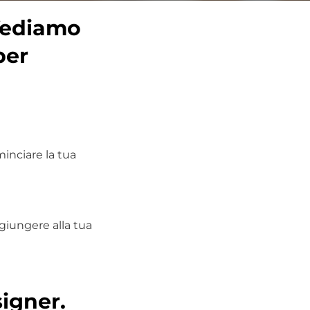
 Vediamo
per
inciare la tua
iungere alla tua
igner.