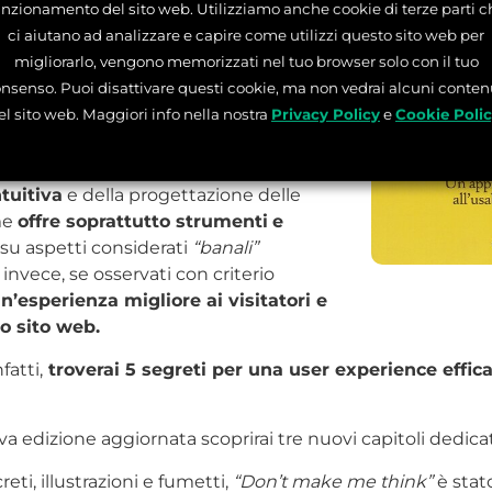
o di buon senso all’usabilità web e
unzionamento del sito web. Utilizziamo anche cookie di terze parti c
ci aiutano ad analizzare e capire come utilizzi questo sito web per
migliorarlo, vengono memorizzati nel tuo browser solo con il tuo
nk
, libro scritto da Steve Krug,
nsenso. Puoi disattivare questi cookie, ma non vedrai alcuni conten
e proprio guru del campo della UX/UI
el sito web. Maggiori info nella nostra
Privacy Policy
e
Cookie Poli
aiutare il lettore a scoprire i principi
tuitiva
e della progettazione delle
ume
offre soprattutto strumenti
e
su aspetti considerati
“banali”
 invece, se osservati con criterio
’esperienza migliore ai visitatori e
ro sito web.
fatti,
troverai 5 segreti per una user experience effic
a edizione aggiornata scoprirai tre nuovi capitoli dedicati
ti, illustrazioni e fumetti,
“Don’t make me think”
è stat