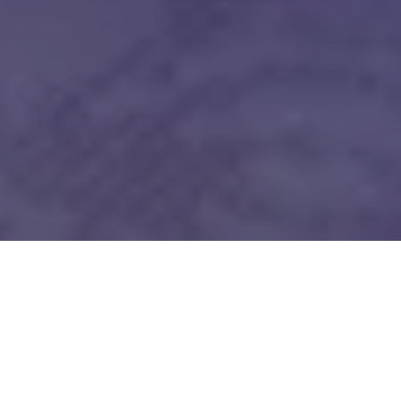
Ecco come Gloria è riuscita a prendere 110 e
lode alla laurea magistrale e diventare
blogger per il Sole 24 Ore e UX designer,
nonostante la dislessia.