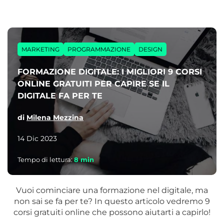
MARKETING
PROGRAMMAZIONE
DESIGN
FORMAZIONE DIGITALE: I MIGLIORI 9 CORSI
ONLINE GRATUITI PER CAPIRE SE IL
DIGITALE FA PER TE
di
Milena Mezzina
14 Dic 2023
Tempo di lettura:
8
min
Vuoi cominciare una formazione nel digitale, ma
non sai se fa per te? In questo articolo vedremo 9
corsi gratuiti online che possono aiutarti a capirlo!