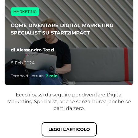
MARKETING
COME DIVENTARE DIGITAL MARKETING
SPECIALIST SU START2IMPACT
di
Alessandro Tozzi
8 Feb 2024
Tempo di lettura:
7
min
Ecco i passi da seguire per diventare Digital
Marketing Specialist, anche senza laurea, anche se
parti da zero.
LEGGI L’ARTICOLO