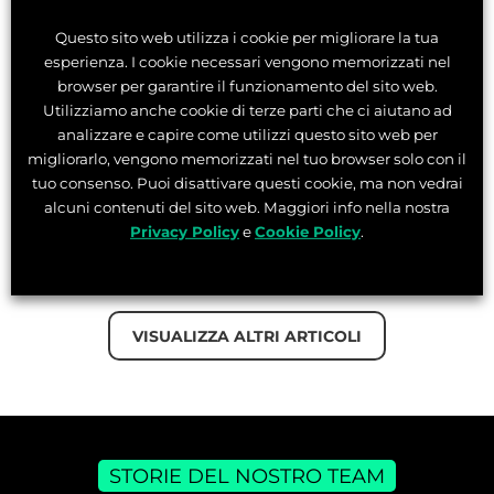
Tempo di lettura:
1
min
Questo sito web utilizza i cookie per migliorare la tua
esperienza. I cookie necessari vengono memorizzati nel
Quando ha finalmente cominciato a credere in se
browser per garantire il funzionamento del sito web.
stessa, ha trovato la sua strada come Social Media
Utilizziamo anche cookie di terze parti che ci aiutano ad
Manager in Eureka Mice International
analizzare e capire come utilizzi questo sito web per
migliorarlo, vengono memorizzati nel tuo browser solo con il
tuo consenso. Puoi disattivare questi cookie, ma non vedrai
LEGGI L’ARTICOLO
alcuni contenuti del sito web. Maggiori info nella nostra
Privacy Policy
e
Cookie Policy
.
VISUALIZZA ALTRI ARTICOLI
STORIE DEL NOSTRO TEAM