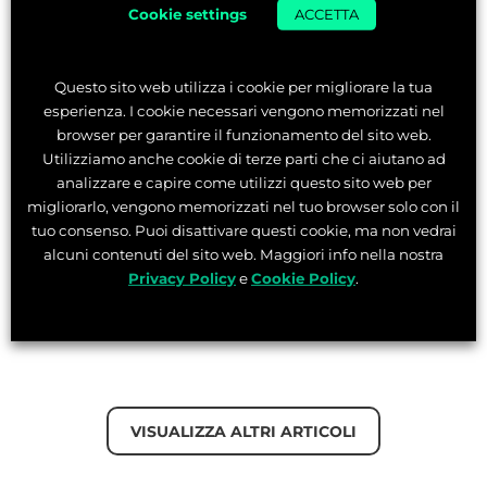
di
Lorenzo Angelini
Cookie settings
ACCETTA
13 Mar 2026
Questo sito web utilizza i cookie per migliorare la tua
Tempo di lettura:
5
min
esperienza. I cookie necessari vengono memorizzati nel
browser per garantire il funzionamento del sito web.
Utilizziamo anche cookie di terze parti che ci aiutano ad
Andrea e Lorenzo sono passati da idee lasciate nel
analizzare e capire come utilizzi questo sito web per
cassetto alla creazione di Graffico.it. Partiti da
migliorarlo, vengono memorizzati nel tuo browser solo con il
progetti personali e dubbi sul proprio percorso,
tuo consenso. Puoi disattivare questi cookie, ma non vedrai
hanno trovato nella collaborazione e nella pe...
alcuni contenuti del sito web. Maggiori info nella nostra
Privacy Policy
e
Cookie Policy
.
LEGGI L’ARTICOLO
VISUALIZZA ALTRI ARTICOLI