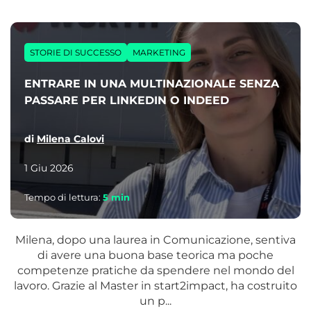
STORIE DI SUCCESSO
MARKETING
ENTRARE IN UNA MULTINAZIONALE SENZA
PASSARE PER LINKEDIN O INDEED
di
Milena Calovi
1 Giu 2026
Tempo di lettura:
5
min
Milena, dopo una laurea in Comunicazione, sentiva
di avere una buona base teorica ma poche
competenze pratiche da spendere nel mondo del
lavoro. Grazie al Master in start2impact, ha costruito
un p...