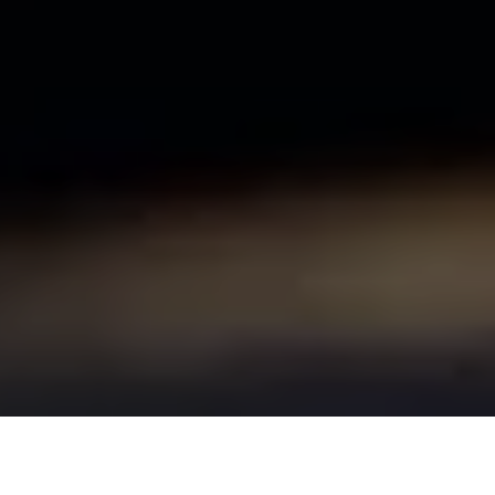
Ecco i passi da seguire per diventare Back
End Developer, anche senza laurea, anche se